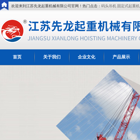
欢迎来到江苏先龙起重机械有限公司官网！热门点击：
码头吊机
固定式起重机
首页
关于我们
企业文化
产品展示