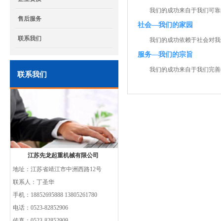
我们的成功来自于我们可靠
售后服务
社会—我们的家园
联系我们
我们的成功依赖于社会对我
服务—我们的宗旨
我们的成功来自于我们完善
联系我们
江苏先龙起重机械有限公司
地址：江苏省靖江市中洲西路12号
联系人：丁圣华
手机：18852695888 13805261780
电话：0523-82852906
传真：0523-82852909