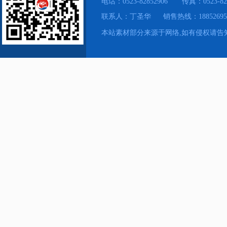
电话：0523-82852906 传真：0523-8285
联系人：丁圣华 销售热线：18852695888
本站素材部分来源于网络,如有侵权请告