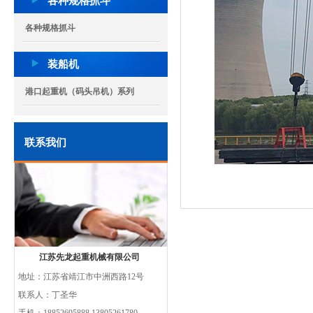
各种规格抓斗
各种规格抓斗
装船机
港口起重机（码头吊机）系列
联系我们
江苏先龙起重机械有限公司
地址：江苏省靖江市中洲西路12号
联系人：丁圣华